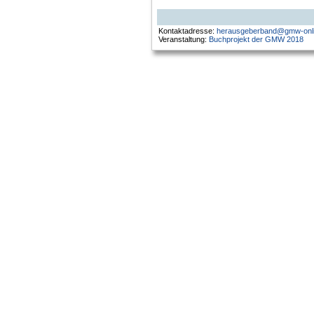
Kontaktadresse:
herausgeberband@gmw-onli
Veranstaltung:
Buchprojekt der GMW 2018